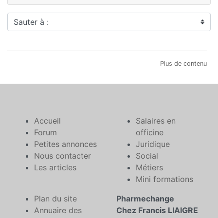
Sauter à :
Plus de contenu
Accueil
Salaires en
Forum
officine
Petites annonces
Juridique
Nous contacter
Social
Les articles
Métiers
Mini formations
Plan du site
Pharmechange
Annuaire des
Chez Francis LIAIGRE