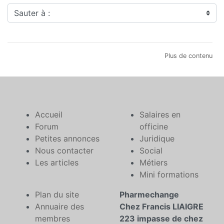
Sauter à :
Plus de contenu
Accueil
Salaires en
Forum
officine
Petites annonces
Juridique
Nous contacter
Social
Les articles
Métiers
Mini formations
Plan du site
Pharmechange
Annuaire des
Chez Francis LIAIGRE
membres
223 impasse de chez