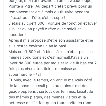
bonjour, moi j'ai travaillé un an en Guadeloupe, à
Pointe à Pitre...Au départ c'était prévu pour un
remplacement de 2 mois du titulaire pendant
l'été..et pour l'été, c'était super!
J'étais au coeff 600 , voiture de fonction et loyer
+ billet avion payé!Le rêve avec soleil et
cocotiers!
Après il m'a proposé d'être son assistante et je
suis restée environ un an là bas!
Mais coeff 500 et là bien sûr ce n'était plus les
mêmes conditions et c'est normal!J'avais un
loyer de 800 euros par mois et la vie là bas est 2
fois plus chers: ton ticket de caisse au
supermarché =*2!
Et puis, avec le temps, on voit le mauvais côté
de la chose : acceuil plus ou moins froid des
guadeloupéens , surtout des femmes, lassitude
des mêmes plages, des mêmes visites et la
petitesse de l'île fait qu'on tourne vite en rond!