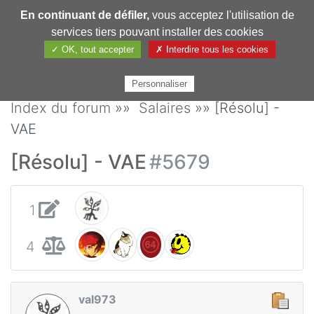
En continuant de défiler,
vous acceptez l'utilisation de
Pharmechange
services tiers pouvant installer des cookies
✓ OK, tout accepter
✗ Interdire tous les cookies
Personnaliser
Index du forum
»»
Salaires
»» [Résolu] -
VAE
[Résolu] - VAE
#5679
1
4
val973