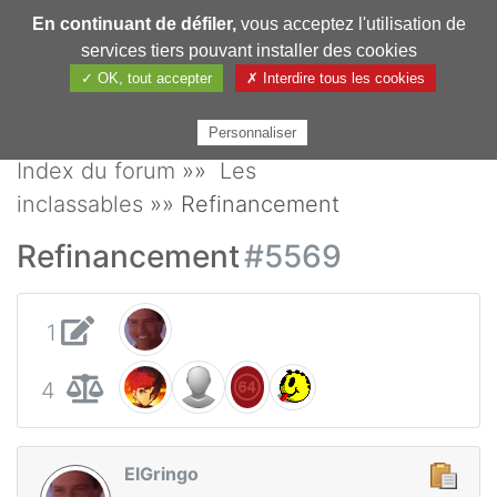
En continuant de défiler,
vous acceptez l'utilisation de
Pharmechange
services tiers pouvant installer des cookies
✓ OK, tout accepter
✗ Interdire tous les cookies
Personnaliser
Index du forum
»»
Les
inclassables
»» Refinancement
Refinancement
#5569
1
4
ElGringo