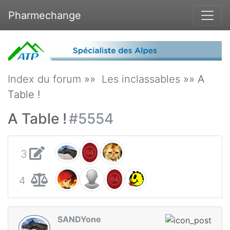
Pharmechange
Index du forum
»»
Les inclassables
»» A
Table !
A Table !
#5554
3
4
SANDYone