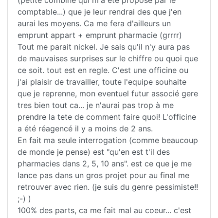
(petite combine qui m'a été proposé par le
comptable...) que je leur rendrai des que j'en
aurai les moyens. Ca me fera d'ailleurs un
emprunt appart + emprunt pharmacie (grrrr)
Tout me parait nickel. Je sais qu'il n'y aura pas
de mauvaises surprises sur le chiffre ou quoi que
ce soit. tout est en regle. C'est une officine ou
j'ai plaisir de travailler, toute l'equipe souhaite
que je reprenne, mon eventuel futur associé gere
tres bien tout ca... je n'aurai pas trop à me
prendre la tete de comment faire quoi! L'officine
a été réagencé il y a moins de 2 ans.
En fait ma seule interrogation (comme beaucoup
de monde je pense) est "qu'en est t'il des
pharmacies dans 2, 5, 10 ans". est ce que je me
lance pas dans un gros projet pour au final me
retrouver avec rien. (je suis du genre pessimiste!!
;-) )
100% des parts, ca me fait mal au coeur... c'est