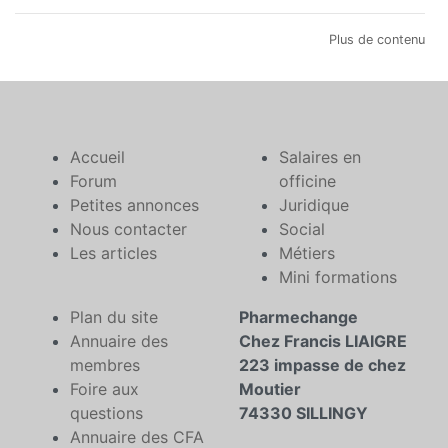
Plus de contenu
Accueil
Salaires en
Forum
officine
Petites annonces
Juridique
Nous contacter
Social
Les articles
Métiers
Mini formations
Plan du site
Pharmechange
Annuaire des
Chez Francis LIAIGRE
membres
223 impasse de chez
Foire aux
Moutier
questions
74330 SILLINGY
Annuaire des CFA