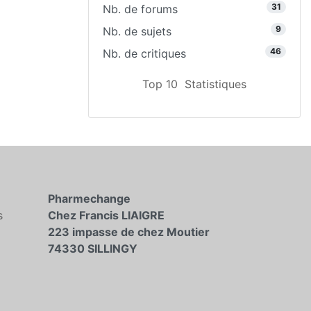
31
Nb. de forums
9
Nb. de sujets
46
Nb. de critiques
Top 10
Statistiques
Pharmechange
s
Chez Francis LIAIGRE
223 impasse de chez Moutier
74330 SILLINGY