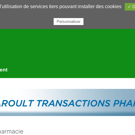
utilisation de services tiers pouvant installer des cookies
✓ O
rairie
Annuaires
Petites annonces
Nous contacter
Personnaliser
ment
harmacie