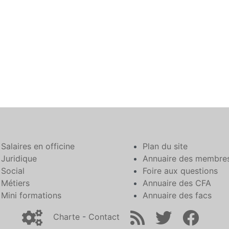
Salaires en officine
Plan du site
Juridique
Annuaire des membre
Social
Foire aux questions
Métiers
Annuaire des CFA
Mini formations
Annuaire des facs
Charte
-
Contact