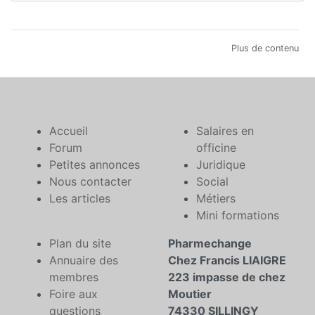
Plus de contenu
Accueil
Salaires en
Forum
officine
Petites annonces
Juridique
Nous contacter
Social
Les articles
Métiers
Mini formations
Plan du site
Pharmechange
Annuaire des
Chez Francis LIAIGRE
membres
223 impasse de chez
Foire aux
Moutier
questions
74330 SILLINGY