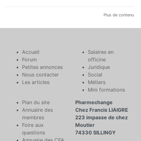
Plus de contenu
Accueil
Salaires en
Forum
officine
Petites annonces
Juridique
Nous contacter
Social
Les articles
Métiers
Mini formations
Plan du site
Pharmechange
Annuaire des
Chez Francis LIAIGRE
membres
223 impasse de chez
Foire aux
Moutier
questions
74330 SILLINGY
Annuaire des CFA