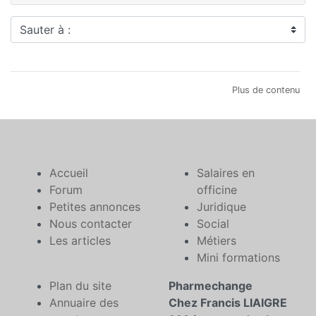
Sauter à :
Plus de contenu
Accueil
Salaires en
Forum
officine
Petites annonces
Juridique
Nous contacter
Social
Les articles
Métiers
Mini formations
Plan du site
Pharmechange
Annuaire des
Chez Francis LIAIGRE