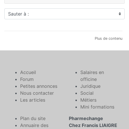
Sauter à :
Plus de contenu
Accueil
Salaires en
Forum
officine
Petites annonces
Juridique
Nous contacter
Social
Les articles
Métiers
Mini formations
Plan du site
Pharmechange
Annuaire des
Chez Francis LIAIGRE