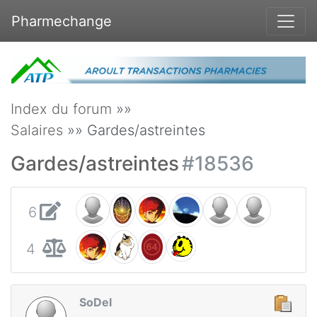
Pharmechange
Index du forum
»»
Salaires
»» Gardes/astreintes
Gardes/astreintes
#18536
6
4
SoDel