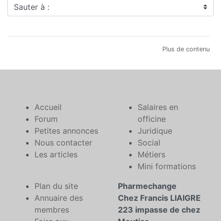
Sauter à :
Plus de contenu
Accueil
Salaires en
Forum
officine
Petites annonces
Juridique
Nous contacter
Social
Les articles
Métiers
Mini formations
Plan du site
Pharmechange
Annuaire des
Chez Francis LIAIGRE
membres
223 impasse de chez