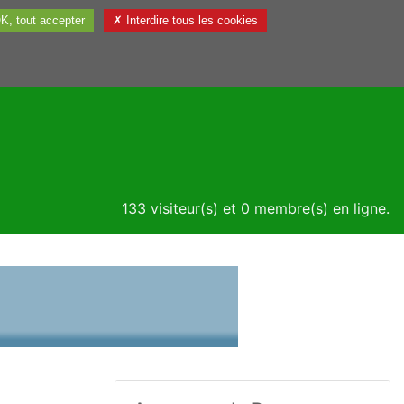
K, tout accepter
✗ Interdire tous les cookies
Utile
133 visiteur(s) et 0 membre(s) en ligne.