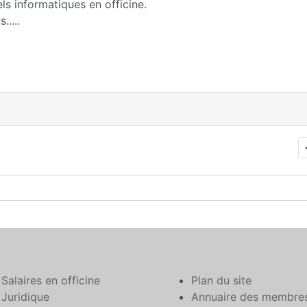
els informatiques en officine.
....
Salaires en officine
Plan du site
Juridique
Annuaire des membre