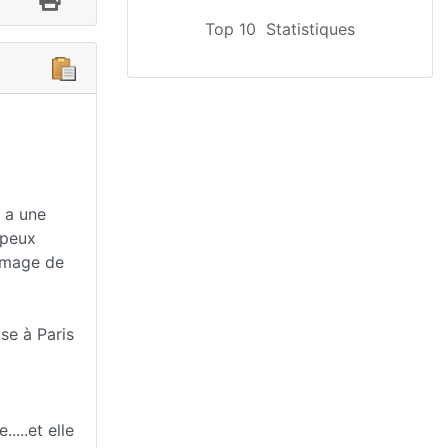
Top 10
Statistiques
 a une
 peux
image de
se à Paris
....et elle