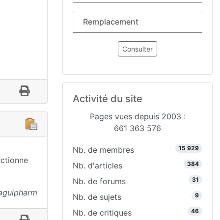
Remplacement
Consulter
Activité du site
Pages vues depuis 2003 :
661 363 576
15 929
Nb. de membres
nctionne
384
Nb. d'articles
31
Nb. de forums
aguipharm
9
Nb. de sujets
46
Nb. de critiques