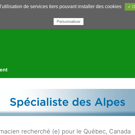
utilisation de services tiers pouvant installer des cookies
✓ O
rairie
Annuaires
Petites annonces
Nous contacter
Personnaliser
ment
macien recherché (e) pour le Québec, Canada