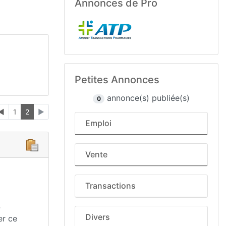
Annonces de Pro
Petites Annonces
annonce(s) publiée(s)
0
◄
1
2
►
Emploi
Vente
Transactions
4
Divers
er ce