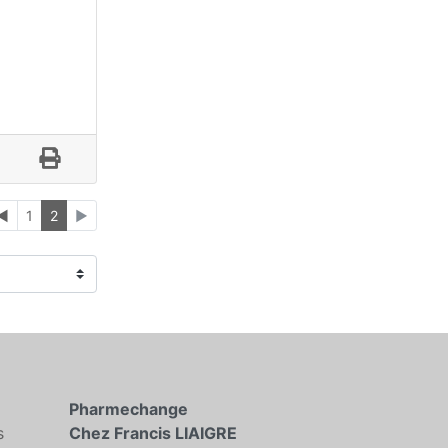
◄
1
2
►
Pharmechange
s
Chez Francis LIAIGRE