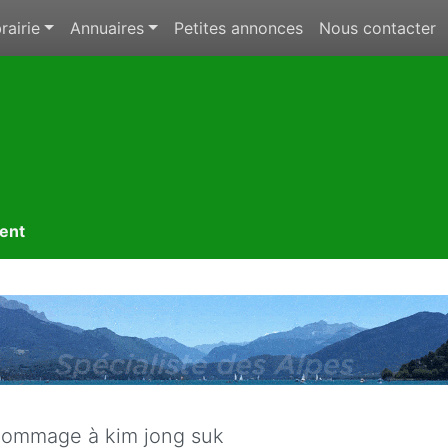
rairie
Annuaires
Petites annonces
Nous contacter
ment
ommage à kim jong suk