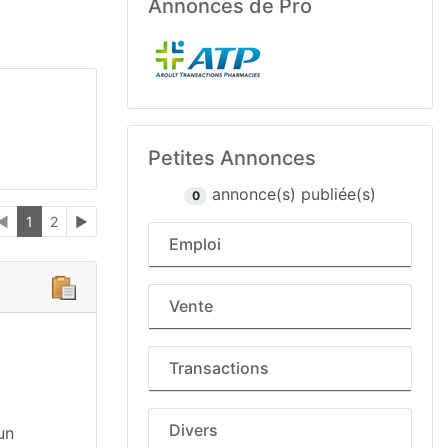
Annonces de Pro
Petites Annonces
annonce(s) publiée(s)
0
◄
1
2
►
Emploi
Vente
Transactions
Divers
un