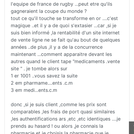
l'equipe de france de rugby ...peut etre qu'ils
gagneraient la coupe du monde ?
tout ce qu'il touche se transforme en or ....c'est
magique ..et il y a de quoi s'extasier ...car ,si je
suis bien informé ,la rentabilité d'un site internet
de vente ligne ne se fait qu'au bout de quelques
années ..de plus ,il y a de la concurrence
maintenant ...comment apparaitre devant les
autres quand le client tape "medicaments .vente
site " . je tombe alors sur
1 er 1001 ..vous savez la suite
2 em pharmame....ents .c.m
3 em medi...ents.c.m
donc ,si je suis client ,comme les prix sont
comparables ,les frais de port quasi similaires
,les authentifications ars ,etc ,etc identiques ....je
prends au hasard ! ou alors ,je connais la
pharmacie et je choisis la pharmacie que je