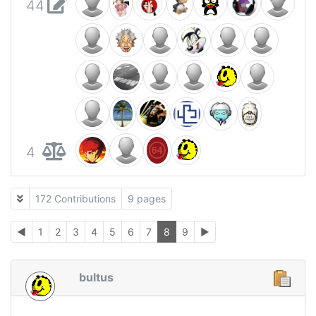
44
4
172 Contributions
9 pages
◄
1
2
3
4
5
6
7
8
9
►
bultus