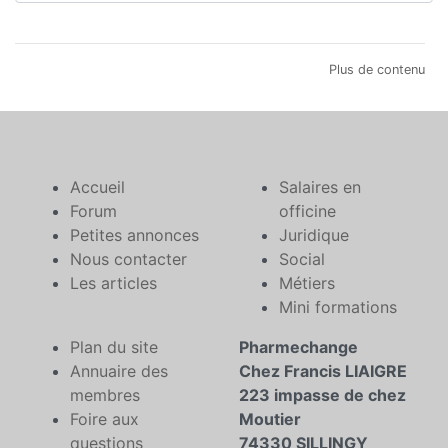
Plus de contenu
Accueil
Salaires en
Forum
officine
Petites annonces
Juridique
Nous contacter
Social
Les articles
Métiers
Mini formations
Plan du site
Pharmechange
Annuaire des
Chez Francis LIAIGRE
membres
223 impasse de chez
Foire aux
Moutier
questions
74330 SILLINGY