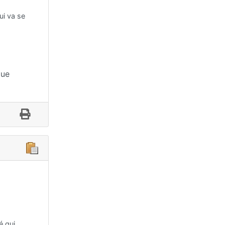
ui va se
tue
é qui