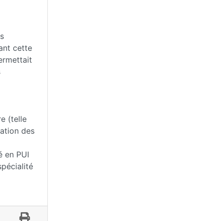
ts
ant cette
ermettait
s
e (telle
dation des
té en PUI
pécialité