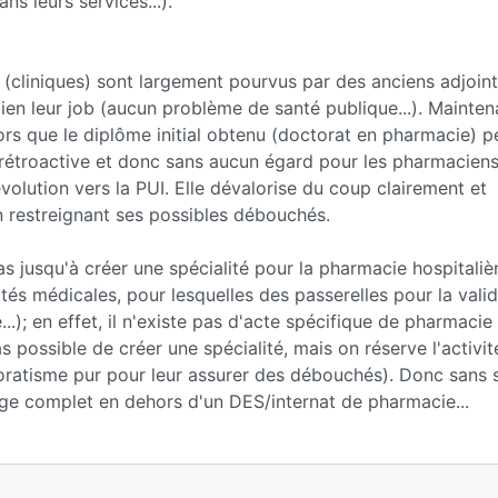
ns leurs services...).
(cliniques) sont largement pourvus par des anciens adjoin
 bien leur job (aucun problème de santé publique...). Mainten
lors que le diplôme initial obtenu (doctorat en pharmacie) p
e rétroactive et donc sans aucun égard pour les pharmacien
volution vers la PUI. Elle dévalorise du coup clairement et
n restreignant ses possibles débouchés.
s jusqu'à créer une spécialité pour la pharmacie hospitalièr
ités médicales, pour lesquelles des passerelles pour la vali
.); en effet, il n'existe pas d'acte spécifique de pharmacie
 pas possible de créer une spécialité, mais on réserve l'activi
oratisme pur pour leur assurer des débouchés). Donc sans s
lage complet en dehors d'un DES/internat de pharmacie...