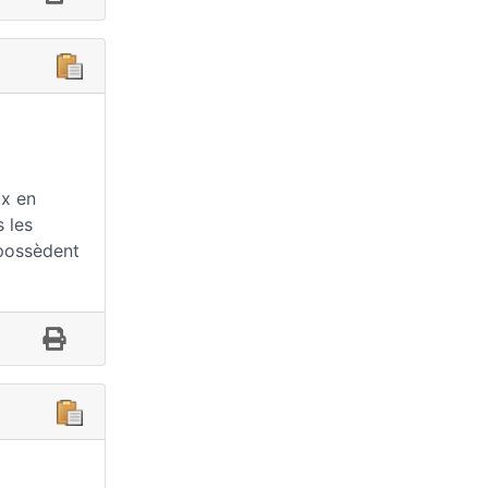
ux en
 les
 possèdent