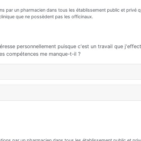
ons par un pharmacien dans tous les établissement public et privé q
inique que ne possèdent pas les officinaux.
éresse personnellement puisque c'est un travail que j'effec
lles compétences me manque-t-il ?
ptions par un pharmacien dans tous les établissement public et priv