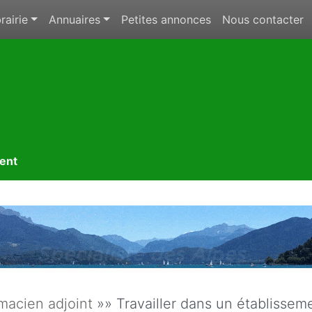
rairie
Annuaires
Petites annonces
Nous contacter
ment
macien adjoint
»» Travailler dans un établissem