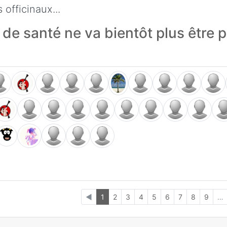
 officinaux...
 de santé ne va bientôt plus être 
◄
1
2
3
4
5
6
7
8
9
…