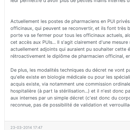
leur permettre d'avoir plus de petites mains internes da
Actuellement les postes de pharmaciens en PUI privés 
officinaux, qui peuvent se reconvertir, et ils font très
porte va se fermer pour tous les officinaux actuels, a
cet accès aux PUIs... Il s'agit clairement d'une mesur
actuellement adjoints qui auraient pu souhaiter cette é
rétroactivement le diplôme de pharmacien officinal, e
De plus, les modalités techniques du décret ne vont pa
qu'elle existe en biologie médicale ou pour les spécial
acquis existe, via notamment une commission ordinale..
hospitalière (à part la stérilisation...) et il n'est donc
aux internes par un simple décret (c'est donc du corp
reconnue, pas de possibilité de validation et verrouil
23-03-2014 17:47