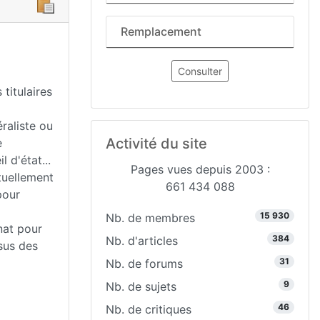
Remplacement
Consulter
titulaires
raliste ou
Activité du site
e
 d'état...
Pages vues depuis 2003 :
tuellement
661 434 088
pour
15 930
Nb. de membres
nat pour
384
Nb. d'articles
sus des
31
Nb. de forums
9
Nb. de sujets
46
Nb. de critiques