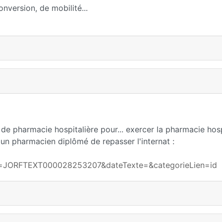
onversion, de mobilité...
 de pharmacie hospitalière pour... exercer la pharmacie hosp
r un pharmacien diplômé de repasser l'internat :
exte=JORFTEXT000028253207&dateTexte=&categorieLien=id