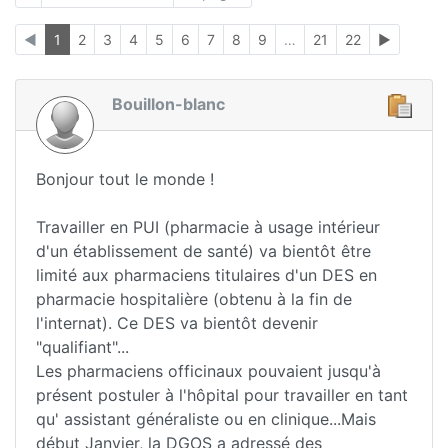
◄
1
2
3
4
5
6
7
8
9
…
21
22
►
Bouillon-blanc
Bonjour tout le monde !
Travailler en PUI (pharmacie à usage intérieur
d'un établissement de santé) va bientôt être
limité aux pharmaciens titulaires d'un DES en
pharmacie hospitalière (obtenu à la fin de
l'internat). Ce DES va bientôt devenir
"qualifiant"...
Les pharmaciens officinaux pouvaient jusqu'à
présent postuler à l'hôpital pour travailler en tant
qu' assistant généraliste ou en clinique...Mais
début Janvier, la DGOS a adressé des