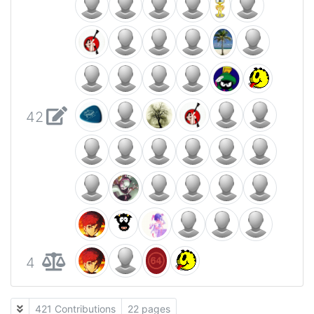
42
4
421 Contributions
22 pages