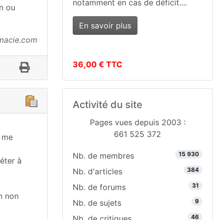
notamment en cas de déficit....
en ou
En savoir plus
rmacie.com
36,00 € TTC
Activité du site
Pages vues depuis 2003 :
661 525 372
r me
15 930
Nb. de membres
éter à
384
Nb. d'articles
31
Nb. de forums
n non
9
Nb. de sujets
46
Nb. de critiques