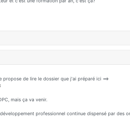
oteur et c'est une formation par an, c'est ça?
propose de lire le dossier que j'ai préparé ici ==>
3
 DPC, mais ça va venir.
 développement professionnel continue dispensé par des 