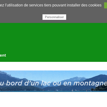
z l'utilisation de services tiers pouvant installer des cookies
rairie
Annuaires
Petites annonces
Nous contacter
Personnaliser
ment