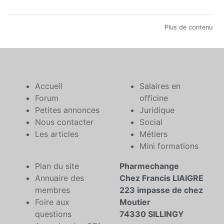
Plus de contenu
Accueil
Salaires en
Forum
officine
Petites annonces
Juridique
Nous contacter
Social
Les articles
Métiers
Mini formations
Plan du site
Pharmechange
Annuaire des
Chez Francis LIAIGRE
membres
223 impasse de chez
Foire aux
Moutier
questions
74330 SILLINGY