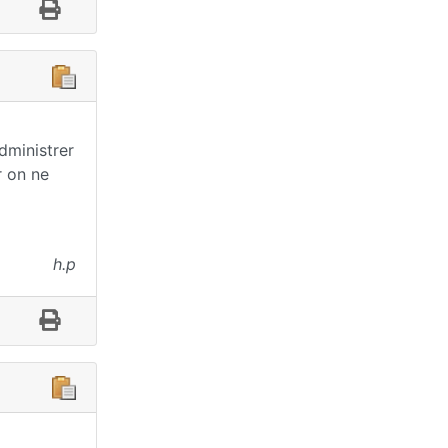
dministrer
r on ne
h.p