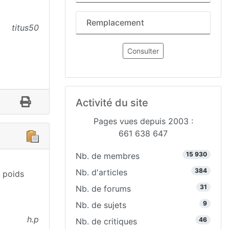
Remplacement
titus50
Consulter
Activité du site
Pages vues depuis 2003 :
661 638 647
15 930
Nb. de membres
384
Nb. d'articles
u poids
31
Nb. de forums
9
Nb. de sujets
h.p
46
Nb. de critiques