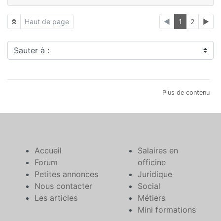
Haut de page
◄
1
2
►
Sauter à :
Plus de contenu
Accueil
Salaires en
Forum
officine
Petites annonces
Juridique
Nous contacter
Social
Les articles
Métiers
Mini formations