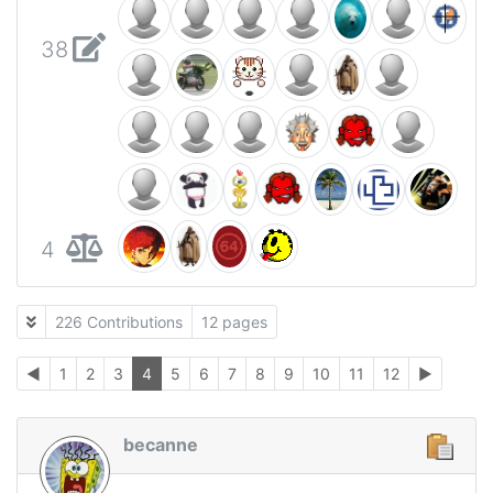
38
4
226 Contributions
12 pages
◄
1
2
3
4
5
6
7
8
9
10
11
12
►
becanne