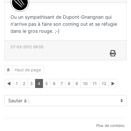
Ou un sympathisant de Dupont-Gnangnan qui
n'arrive pas à faire son coming out et se réfugie
dans le gros rouge. ;-)
27-03-2012 09:55
Haut de page
◄
1
2
3
4
5
6
7
8
9
10
11
12
►
Sauter à :
Plus de contenu