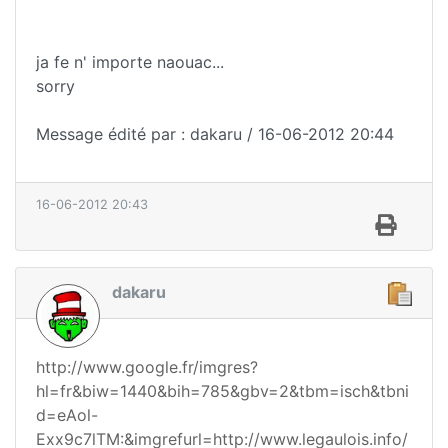
ja fe n' importe naouac...
sorry
Message édité par : dakaru / 16-06-2012 20:44
16-06-2012 20:43
dakaru
http://www.google.fr/imgres?
hl=fr&biw=1440&bih=785&gbv=2&tbm=isch&tbni
d=eAol-
Exx9c7lTM:&imgrefurl=http://www.legaulois.info/