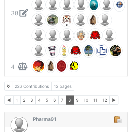
38
4
226 Contributions
12 pages
◄
1
2
3
4
5
6
7
8
9
10
11
12
►
Pharma91