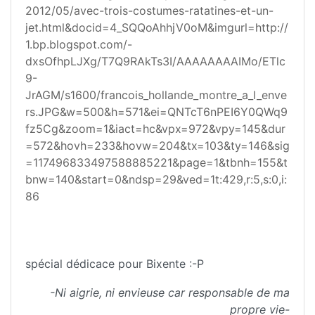
2012/05/avec-trois-costumes-ratatines-et-un-
jet.html&docid=4_SQQoAhhjV0oM&imgurl=http://
1.bp.blogspot.com/-
dxsOfhpLJXg/T7Q9RAkTs3I/AAAAAAAAIMo/ETlc
9-
JrAGM/s1600/francois_hollande_montre_a_l_enve
rs.JPG&w=500&h=571&ei=QNTcT6nPEI6Y0QWq9
fz5Cg&zoom=1&iact=hc&vpx=972&vpy=145&dur
=572&hovh=233&hovw=204&tx=103&ty=146&sig
=117496833497588885221&page=1&tbnh=155&t
bnw=140&start=0&ndsp=29&ved=1t:429,r:5,s:0,i:
86
spécial dédicace pour Bixente :-P
-Ni aigrie, ni envieuse car responsable de ma
propre vie-