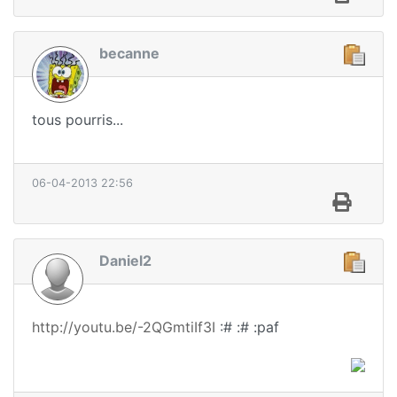
becanne
tous pourris...
06-04-2013 22:56
Daniel2
http://youtu.be/-2QGmtiIf3I
:# :# :paf