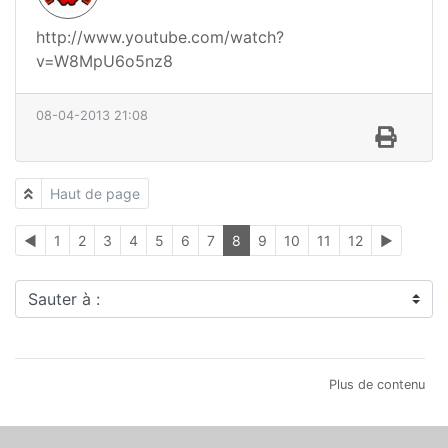
http://www.youtube.com/watch?
v=W8MpU6o5nz8
08-04-2013 21:08
Haut de page
◄
1
2
3
4
5
6
7
8
9
10
11
12
►
Sauter à :
Plus de contenu