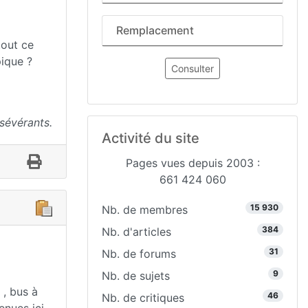
Remplacement
tout ce
pique ?
Consulter
sévérants.
Activité du site
Pages vues depuis 2003 :
661 424 060
15 930
Nb. de membres
384
Nb. d'articles
31
Nb. de forums
9
Nb. de sujets
 , bus à
46
Nb. de critiques
nues ici .