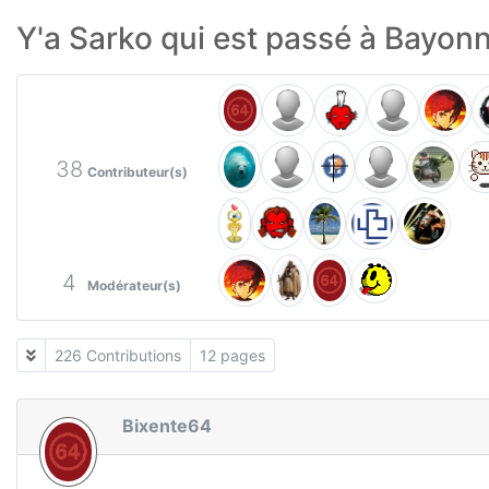
Y'a Sarko qui est passé à Bayonne
38
Contributeur(s)
4
Modérateur(s)
226 Contributions
12 pages
Bixente64