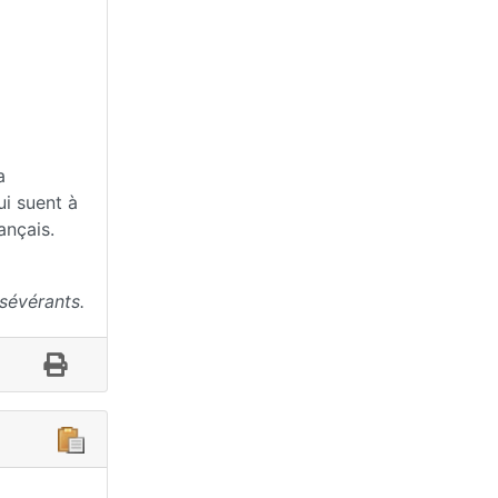
a
ui suent à
ançais.
sévérants.