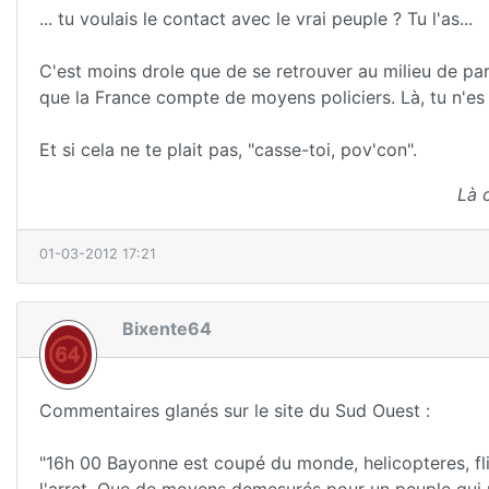
... tu voulais le contact avec le vrai peuple ? Tu l'as...
C'est moins drole que de se retrouver au milieu de par
que la France compte de moyens policiers. Là, tu n'es
Et si cela ne te plait pas, "casse-toi, pov'con".
Là 
01-03-2012 17:21
Bixente64
Commentaires glanés sur le site du Sud Ouest :
"16h 00 Bayonne est coupé du monde, helicopteres, fli
l'arret, Que de moyens demesurés pour un peuple qui n