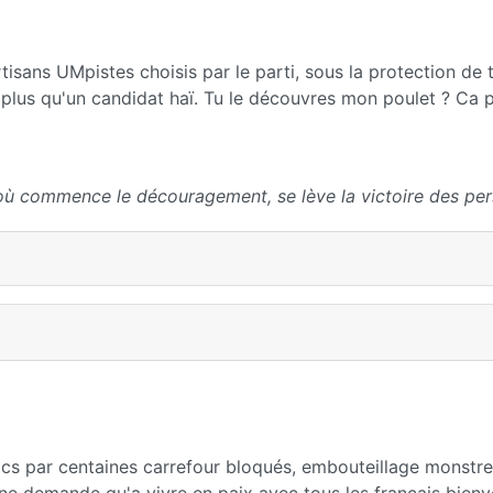
tisans UMpistes choisis par le parti, sous la protection de 
 plus qu'un candidat haï. Tu le découvres mon poulet ? Ca 
où commence le découragement, se lève la victoire des per
cs par centaines carrefour bloqués, embouteillage monstre
e demande qu'a vivre en paix avec tous les français bienve