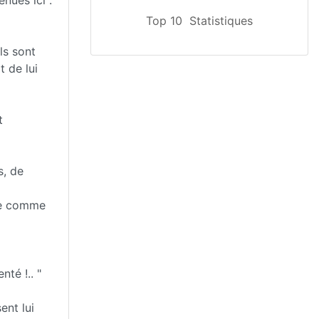
Top 10
Statistiques
ls sont
t de lui
t
s, de
ple comme
nté !.. "
ent lui