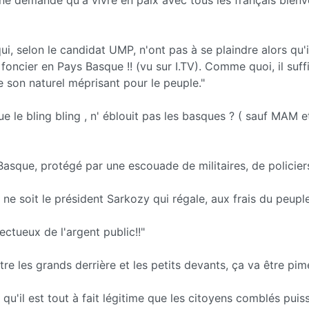
ui, selon le candidat UMP, n'ont pas à se plaindre alors qu'i
 foncier en Pays Basque !! (vu sur I.TV). Comme quoi, il suffi
ve son naturel méprisant pour le peuple."
 que le bling bling , n' éblouit pas les basques ? ( sauf MAM e
asque, protégé par une escouade de militaires, de policier
e ne soit le président Sarkozy qui régale, aux frais du peu
ctueux de l'argent public!!"
tre les grands derrière et les petits devants, ça va être pime
 qu'il est tout à fait légitime que les citoyens comblés puiss