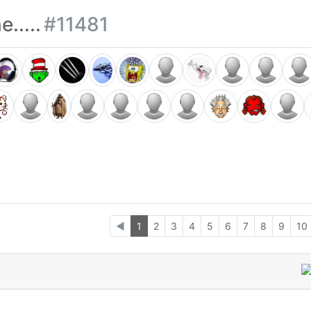
.....
#11481
◄
1
2
3
4
5
6
7
8
9
10