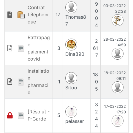
9
03-03-2022
Contrat
0
22:28
téléphoni
17
Thomas8
0
que
7
4
Rattrapag
28-02-2022
2
e
14:59
3
61
paiement
Dina890
7
covid
Installatio
18-02-2022
18
n
09:11
1
0
pharmaci
Sitoo
5
e
3
17-02-2022
[Résolu] -
2
17:20
5
P-Garde
4
pelasser
4