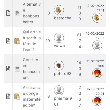
Alternativ
17-02-2022
11
e
17:11
0
3
bonbons
bastoche
8
halter
Qui arrive
16-02-2022
61
à sortir la
17:37
10
7
tête de
wawa
4
l'eau ?
Courtier
11-02-2022
14
en
17:09
1
0
financem
potard92
9
ent
Assuranc
2
16-01-2022
e congé
3
20:01
3
pharma19
maternité
6
81
adjoint
7