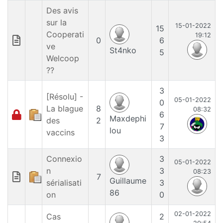
Des avis
sur la
15-01-2022
15
Cooperati
19:12
0
6
ve
St4nko
5
Welcoop
??
3
[Résolu] -
05-01-2022
0
La blague
8
08:32
6
Maxdephi
des
2
7
lou
vaccins
3
Connexio
3
05-01-2022
n
3
08:23
7
Guillaume
sérialisati
3
86
on
0
02-01-2022
Cas
2