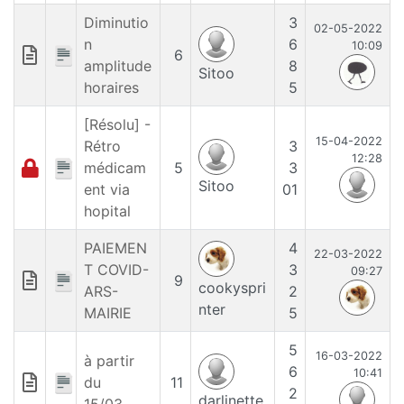
Diminutio
3
02-05-2022
n
6
10:09
6
amplitude
8
Sitoo
horaires
5
[Résolu] -
15-04-2022
Rétro
3
12:28
médicam
5
3
Sitoo
ent via
01
hopital
PAIEMEN
4
22-03-2022
T COVID-
3
09:27
9
cookyspri
ARS-
2
nter
MAIRIE
5
5
16-03-2022
à partir
6
10:41
du
11
2
darlinette