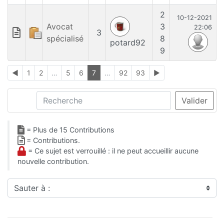
2
10-12-2021
Avocat
3
22:06
3
spécialisé
8
potard92
9
◄
1
2
…
5
6
7
…
92
93
►
Recherche
Valider
= Plus de 15 Contributions
= Contributions.
= Ce sujet est verrouillé : il ne peut accueillir aucune
nouvelle contribution.
Sauter à :