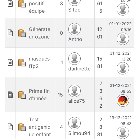
20:54
positif
3
61
Sitoo
équipe
5
01-01-2022
Générate
12
09:16
0
ur ozone
01
Antho
31-12-2021
masques
15
13:20
1
ffp2
81
darlinette
7
31-12-2021
Prime fin
3
08:53
15
d’année
6
alice75
2
29-12-2021
Test
2
08:43
antigeniq
4
8
Slimou94
ue enfant
81