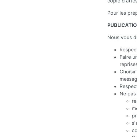
copie d'atte
Pour les pré
PUBLICATI
Nous vous d
Respect
Faire u
reprises
Choisir
messag
Respect
Ne pas 
re
me
pr
s'
co