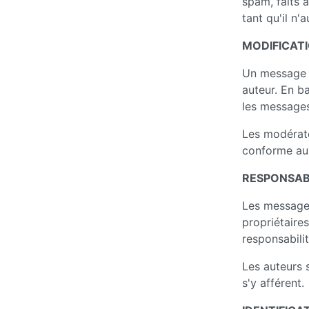
spam, faits à
tant qu'il n'
MODIFICATI
Un message 
auteur. En b
les messages
Les modérate
conforme aux
RESPONSAB
Les messages
propriétaires
responsabili
Les auteurs 
s'y afférent.