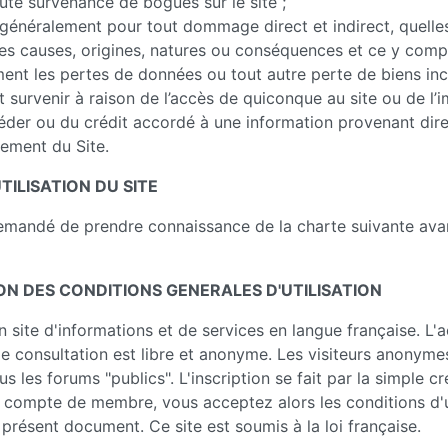
ute survenance de bogues sur le site ;
 généralement pour tout dommage direct et indirect, quelle
les causes, origines, natures ou conséquences et ce y comp
nt les pertes de données ou tout autre perte de biens inc
 survenir à raison de l’accès de quiconque au site ou de l’i
éder ou du crédit accordé à une information provenant di
tement du Site.
TILISATION DU SITE
demandé de prendre connaissance de la charte suivante ava
N DES CONDITIONS GENERALES D'UTILISATION
n site d'informations et de services en langue française. L'a
le consultation est libre et anonyme. Les visiteurs anonym
s les forums "publics". L'inscription se fait par la simple cr
n compte de membre, vous acceptez alors les conditions d'ut
 présent document. Ce site est soumis à la loi française.