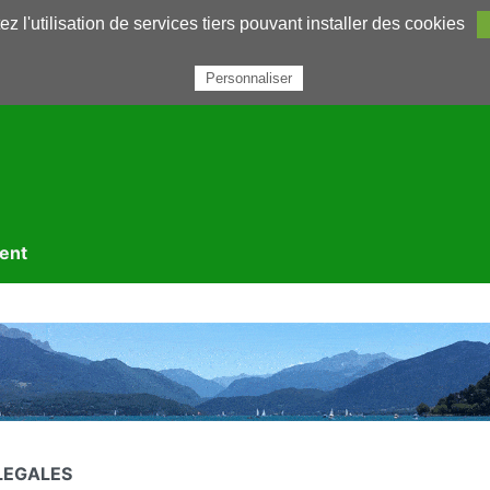
z l'utilisation de services tiers pouvant installer des cookies
rairie
Annuaires
Petites annonces
Nous contacter
Personnaliser
ment
LEGALES