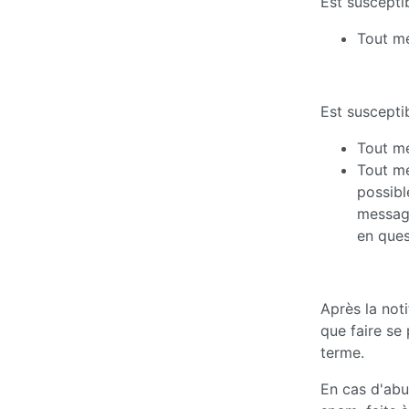
Est susceptib
Tout me
Est susceptib
Tout me
Tout me
possibl
messag
en ques
Après la not
que faire se 
terme.
En cas d'abus