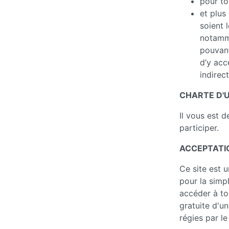
pour to
et plus
soient 
notamme
pouvant
d’y acc
indirec
CHARTE D'U
Il vous est 
participer.
ACCEPTATIO
Ce site est u
pour la simp
accéder à tou
gratuite d'u
régies par le