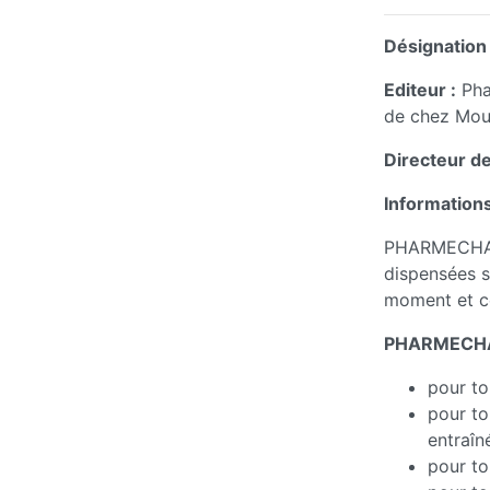
Désignation 
Editeur :
Pha
de chez Mout
Directeur de
Informations
PHARMECHANGE
dispensées su
moment et ce
PHARMECHANG
pour to
pour to
entraîn
pour to