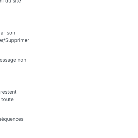
ni du site
par son
ter/Supprimer
 message non
 restent
 toute
nséquences