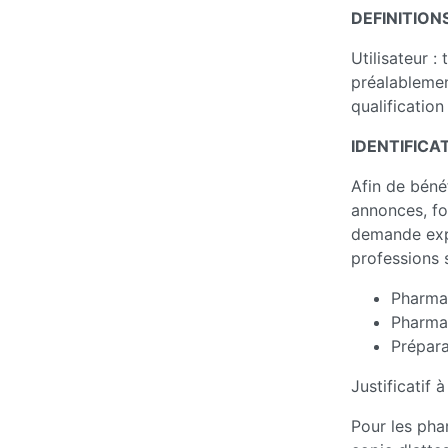
DEFINITION
Utilisateur :
préalablemen
qualification
IDENTIFICA
Afin de béné
annonces, fo
demande expr
professions 
Pharmac
Pharmac
Prépar
Justificatif à
Pour les pha