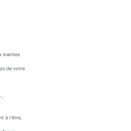
 à maintes
ps de votre
 ;
t à l'être;