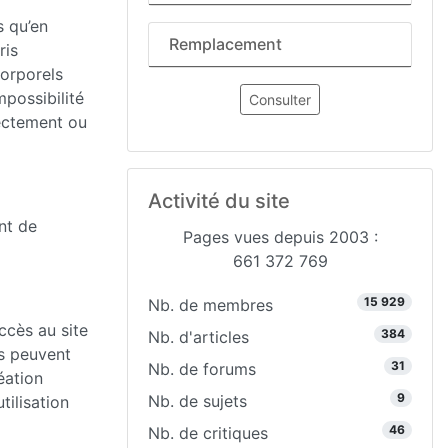
s qu’en
Remplacement
ris
orporels
mpossibilité
Consulter
rectement ou
Activité du site
nt de
Pages vues depuis 2003 :
661 372 769
15 929
Nb. de membres
ccès au site
384
Nb. d'articles
es peuvent
31
Nb. de forums
éation
9
Nb. de sujets
ilisation
46
Nb. de critiques