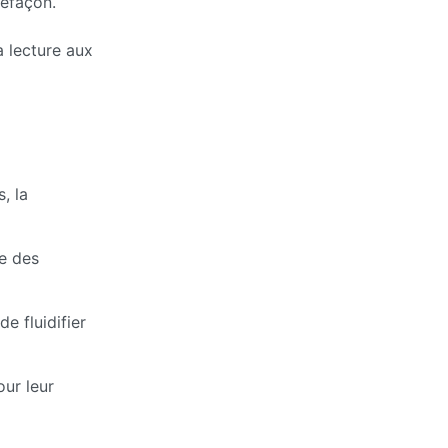
refaçon.
a lecture aux
, la
e des
e fluidifier
ur leur