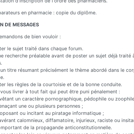
station d'inscription de l'ordre des pharmaciens.
parateurs en pharmacie : copie du diplôme.
ON DE MESSAGES
emandons de bien vouloir :
er le sujet traité dans chaque forum.
ne recherche préalable avant de poster un sujet déjà traité
.
 un titre résumant précisément le thème abordé dans le cor
e.
er les règles de la courtoisie et de la bonne conduite.
vous livrer à tout fait qui peut être puni pénalement :
vêtant un caractère pornographique, pédophile ou zoophile
naçant une ou plusieurs personnes ;
oposant ou incitant au piratage informatique ;
avérant calomnieux, diffamatoire, injurieux, raciste ou insitan
mportant de la propagande anticonstitutionnelle.