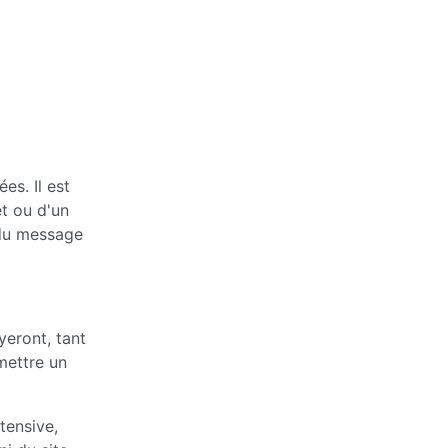
s. Il est
et ou d'un
 du message
yeront, tant
 mettre un
tensive,