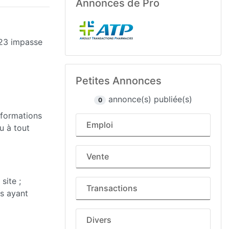
Annonces de Pro
223 impasse
Petites Annonces
annonce(s) publiée(s)
0
nformations
Emploi
u à tout
Vente
site ;
Transactions
rs ayant
Divers