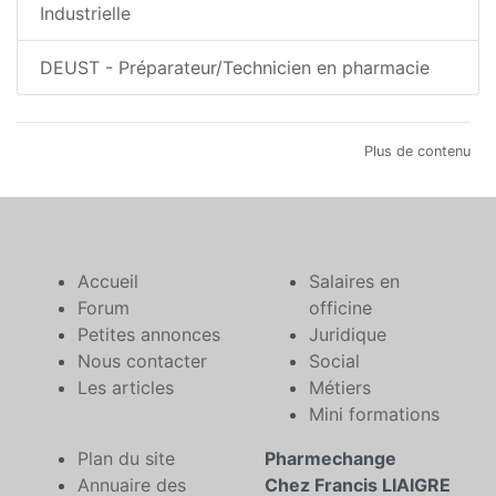
Industrielle
DEUST - Préparateur/Technicien en pharmacie
Plus de contenu
Accueil
Salaires en
Forum
officine
Petites annonces
Juridique
Nous contacter
Social
Les articles
Métiers
Mini formations
Plan du site
Pharmechange
Annuaire des
Chez Francis LIAIGRE