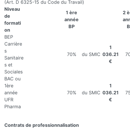
(Art. D 6325-15 du Code du Travail)
Niveau
1 ère
2 
de
année
an
formati
BP
B
on
BEP
Carrière
1
s
70%
du SMIC
036.21
7
Sanitaire
€
s et
Sociales
BAC ou
1ère
1
année
70%
du SMIC
036.21
7
UFR
€
Pharma
Contrats de professionnalisation