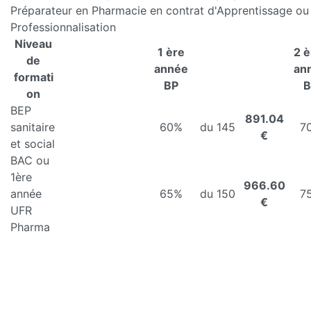
Préparateur en Pharmacie en contrat d'Apprentissage ou
Professionnalisation
Niveau
1 ère
2 
de
année
an
formati
BP
B
on
BEP
891.04
sanitaire
60%
du 145
7
€
et social
BAC ou
1ère
966.60
année
65%
du 150
7
€
UFR
Pharma