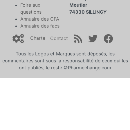
Foire aux
Moutier
questions
74330 SILLINGY
Annuaire des CFA
Annuaire des facs
Charte
-
Contact
Tous les Logos et Marques sont déposés, les
commentaires sont sous la responsabilité de ceux qui les
ont publiés, le reste ©Pharmechange.com