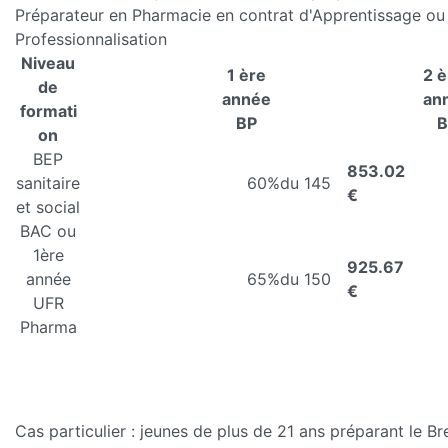
Préparateur en Pharmacie en contrat d'Apprentissage ou
Professionnalisation
Niveau
1 ère
2 
de
année
an
formati
BP
B
on
BEP
853.02
sanitaire
60%
du 145
€
et social
BAC ou
1ère
925.67
année
65%
du 150
€
UFR
Pharma
Cas particulier : jeunes de plus de 21 ans préparant le B