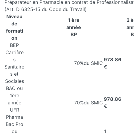
Préparateur en Pharmacie en contrat de Professionnalisa
(Art. D 6325-15 du Code du Travail)
Niveau
1 ère
2 
de
année
an
formati
BP
B
on
BEP
Carrière
s
978.86
70%
du SMIC
Sanitaire
€
s et
Sociales
BAC ou
1ère
978.86
année
70%
du SMIC
€
UFR
Pharma
Bac Pro
ou
1