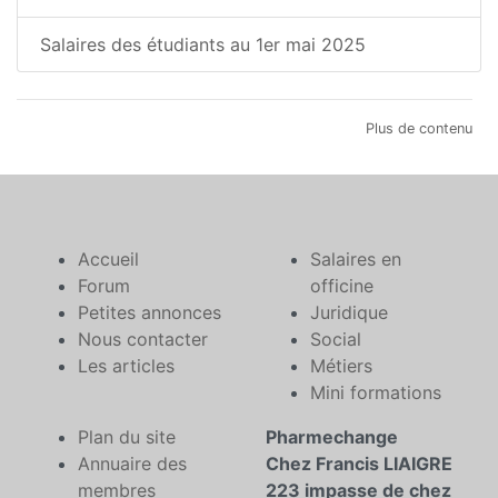
Salaires des étudiants au 1er mai 2025
Plus de contenu
Accueil
Salaires en
Forum
officine
Petites annonces
Juridique
Nous contacter
Social
Les articles
Métiers
Mini formations
Plan du site
Pharmechange
Annuaire des
Chez Francis LIAIGRE
membres
223 impasse de chez