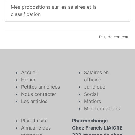
Mes propositions sur les salaires et la
classification
Plus de contenu
Accueil
Salaires en
Forum
officine
Petites annonces
Juridique
Nous contacter
Social
Les articles
Métiers
Mini formations
Plan du site
Pharmechange
Annuaire des
Chez Francis LIAIGRE