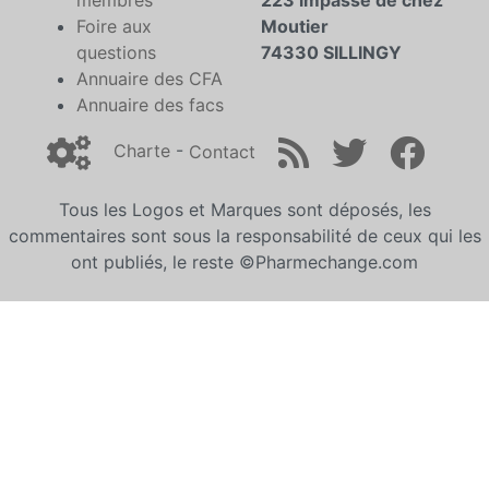
membres
223 impasse de chez
Foire aux
Moutier
questions
74330 SILLINGY
Annuaire des CFA
Annuaire des facs
Charte
-
Contact
Tous les Logos et Marques sont déposés, les
commentaires sont sous la responsabilité de ceux qui les
ont publiés, le reste ©Pharmechange.com