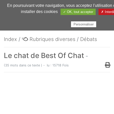
En poursuivant votre navigation, vous acceptez l'utilisation
Pharmechange
installer des cookies
✓ OK, tout accepter
✗ Interd
Personnaliser
Index
/
Rubriques diverses
/
Débats
Le chat de Best Of Chat
-
(35 mots dans ce texte ) - lu : 15718 Fois