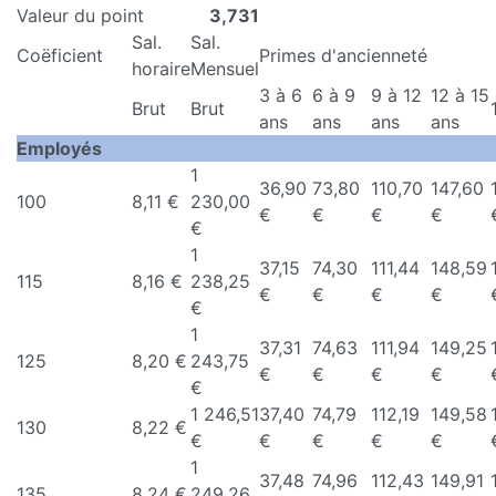
Valeur du point
3,731
Sal.
Sal.
Coëficient
Primes d'ancienneté
horaire
Mensuel
3 à 6
6 à 9
9 à 12
12 à 15
Brut
Brut
ans
ans
ans
ans
Employés
1
36,90
73,80
110,70
147,60
100
8,11 €
230,00
€
€
€
€
€
1
37,15
74,30
111,44
148,59
115
8,16 €
238,25
€
€
€
€
€
1
37,31
74,63
111,94
149,25
125
8,20 €
243,75
€
€
€
€
€
1 246,51
37,40
74,79
112,19
149,58
130
8,22 €
€
€
€
€
€
1
37,48
74,96
112,43
149,91
135
8,24 €
249,26