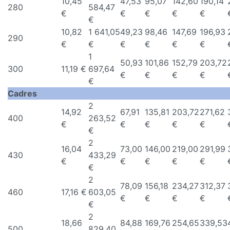
10,45
47,53
95,07
142,60
190,14
280
584,47
€
€
€
€
€
€
10,82
1 641,05
49,23
98,46
147,69
196,93
290
€
€
€
€
€
€
1
50,93
101,86
152,79
203,72
300
11,19 €
697,64
€
€
€
€
€
Cadres
2
14,92
67,91
135,81
203,72
271,62
400
263,52
€
€
€
€
€
€
2
16,04
73,00
146,00
219,00
291,99
430
433,29
€
€
€
€
€
€
2
78,09
156,18
234,27
312,37
460
17,16 €
603,05
€
€
€
€
€
2
18,66
84,88
169,76
254,65
339,53
500
829,40