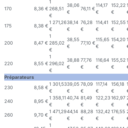
1
38,06
114,17
152,22
170
8,36 €
268,51
76,11 €
€
€
€
€
1 271,26
38,14
76,28
114,41
152,55
175
8,38 €
€
€
€
€
€
1
38,55
115,65
154,20
200
8,47 €
285,02
77,10 €
€
€
€
€
1
38,88
77,76
116,64
155,52
220
8,55 €
296,02
€
€
€
€
€
Préparateurs
1 301,53
39,05
78,09
117,14
156,18
230
8,58 €
€
€
€
€
€
1 358,11
40,74
81,49
122,23
162,97
240
8,95 €
€
€
€
€
€
1 471,29
44,14
88,28
132,42
176,55
260
9,70 €
€
€
€
€
€
1