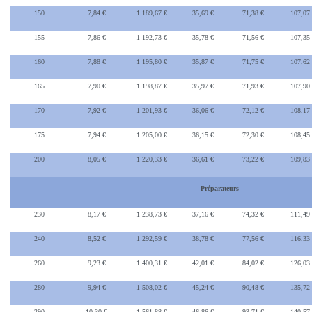
150
7,84 €
1 189,67 €
35,69 €
71,38 €
107,07
155
7,86 €
1 192,73 €
35,78 €
71,56 €
107,35
160
7,88 €
1 195,80 €
35,87 €
71,75 €
107,62
165
7,90 €
1 198,87 €
35,97 €
71,93 €
107,90
170
7,92 €
1 201,93 €
36,06 €
72,12 €
108,17
175
7,94 €
1 205,00 €
36,15 €
72,30 €
108,45
200
8,05 €
1 220,33 €
36,61 €
73,22 €
109,83
Préparateurs
230
8,17 €
1 238,73 €
37,16 €
74,32 €
111,49
240
8,52 €
1 292,59 €
38,78 €
77,56 €
116,33
260
9,23 €
1 400,31 €
42,01 €
84,02 €
126,03
280
9,94 €
1 508,02 €
45,24 €
90,48 €
135,72
290
10,30 €
1 561,88 €
46,86 €
93,71 €
140,57