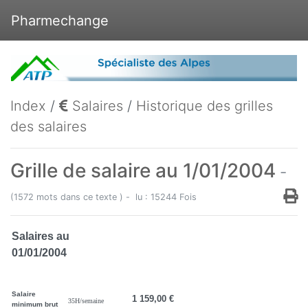
Pharmechange
Index
/
Salaires
/
Historique des grilles
des salaires
Grille de salaire au 1/01/2004
-
(1572 mots dans ce texte ) - lu : 15244 Fois
Salaires au
01/01/2004
Salaire
1 159,00 €
35H/semaine
minimum brut