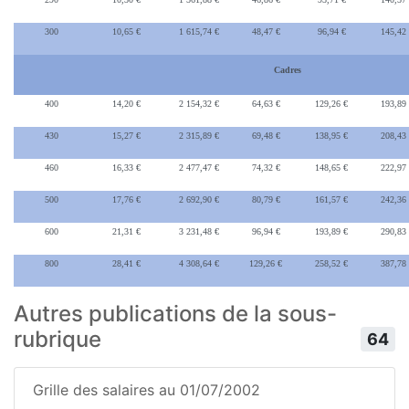
300
10,65 €
1 615,74 €
48,47 €
96,94 €
145,42
Cadres
400
14,20 €
2 154,32 €
64,63 €
129,26 €
193,89
430
15,27 €
2 315,89 €
69,48 €
138,95 €
208,43
460
16,33 €
2 477,47 €
74,32 €
148,65 €
222,97
500
17,76 €
2 692,90 €
80,79 €
161,57 €
242,36
600
21,31 €
3 231,48 €
96,94 €
193,89 €
290,83
800
28,41 €
4 308,64 €
129,26 €
258,52 €
387,78
Autres publications de la sous-
rubrique
64
Grille des salaires au 01/07/2002