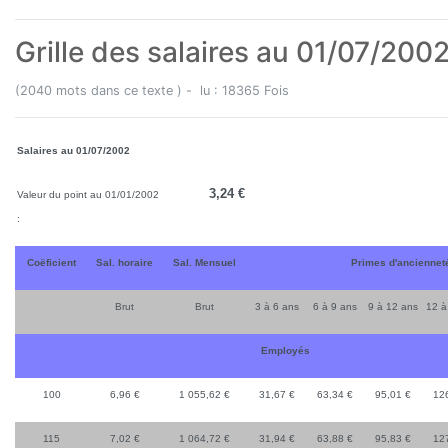
Grille des salaires au 01/07/200
(2040 mots dans ce texte ) - lu : 18365 Fois
Salaires au 01/07/2002
3,24 €
Valeur du point au 01/01/2002
:
Coëficient
Sal. horaire
Sal. Mensuel
Primes d'anciennet
Brut
Brut
3 à 6 ans
6 à 9 ans
9 à 12 ans
12 à
Employés
100
6,96 €
1 055,62 €
31,67 €
63,34 €
95,01 €
12
115
7,02 €
1 064,72 €
31,94 €
63,88 €
95,83 €
12