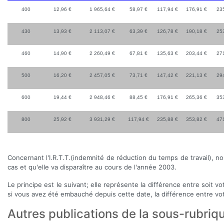
400
12,96 €
1 965,64 €
58,97 €
117,94 €
176,91 €
23
430
13,93 €
2 113,07 €
63,39 €
126,78 €
190,18 €
25
460
14,90 €
2 260,49 €
67,81 €
135,63 €
203,44 €
27
500
16,20 €
2 457,05 €
73,71 €
147,42 €
221,13 €
29
600
19,44 €
2 948,46 €
88,45 €
176,91 €
265,36 €
35
800
25,92 €
3 931,29 €
117,94 €
235,88 €
353,82 €
47
Concernant l'I.R.T.T.(indemnité de réduction du temps de travail), n
cas et qu'elle va disparaître au cours de l'année 2003.
Le principe est le suivant; elle représente la différence entre soit v
si vous avez été embauché depuis cette date, la différence entre vo
Autres publications de la sous-rubriq