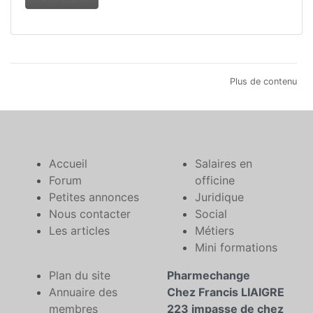
Plus de contenu
Accueil
Salaires en
Forum
officine
Petites annonces
Juridique
Nous contacter
Social
Les articles
Métiers
Mini formations
Plan du site
Pharmechange
Annuaire des
Chez Francis LIAIGRE
membres
223 impasse de chez