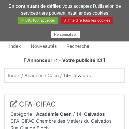
En continuant de défiler,
vous acceptez l'utilisation de
Pharmechange
services tiers pouvant installer des cookies
✓ OK, tout accepter
✗ Interdire tous les cookies
Personnaliser
Index
Nouveautés
Recherche
[ Annonceur -::- Votre publicité
ICI
]
Index
/
Académie Caen
/ 14-Calvados
CFA-CIFAC
Catégorie :
Académie Caen
/
14-Calvados
CFA-CIFAC Chambre des Métiers du Calvados
Rue Claude Bloch