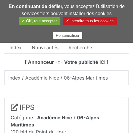
En continuant de défiler,
vous acceptez l'utilisation de
Pharmechange
services tiers pouvant installer des cookies
✓ OK, tout accepter
✗ Interdire tous les cookies
Personnaliser
Index
Nouveautés
Recherche
[ Annonceur -::- Votre publicité
ICI
]
Index
/
Académie Nice
/ 06-Alpes Maritimes
IFPS
Catégorie :
Académie Nice
/
06-Alpes
Maritimes
120 bld du Point du Jour