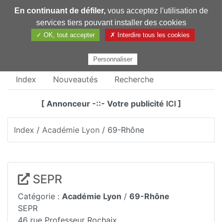
En continuant de défiler,
vous acceptez l'utilisation de
Pharmechange
services tiers pouvant installer des cookies
✓ OK, tout accepter
✗ Interdire tous les cookies
Personnaliser
Index
Nouveautés
Recherche
[ Annonceur -::- Votre publicité
ICI
]
Index
/
Académie Lyon
/ 69-Rhône
SEPR
Catégorie :
Académie Lyon
/
69-Rhône
SEPR
46 rue Professeur Rochaix