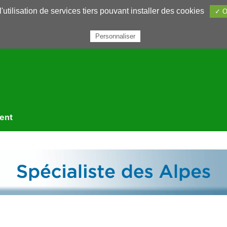
utilisation de services tiers pouvant installer des cookies
✓ O
rairie
Annuaires
Petites annonces
Nous contacter
Personnaliser
ment