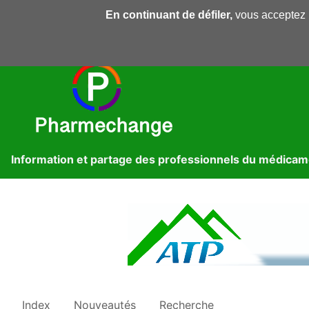
En continuant de défiler,
vous acceptez l'
Pharmechange
Forums
Dossiers
Presse
Lib
Information et partage des professionnels du médica
Index
Nouveautés
Recherche