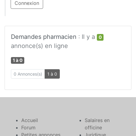
Connexion
Demandes pharmacien
: Il y a
0
annonce(s) en ligne
1 à 0
0 Annonces(s)
1 à 0
Accueil
Salaires en
Forum
officine
Petites annonces
Juridique