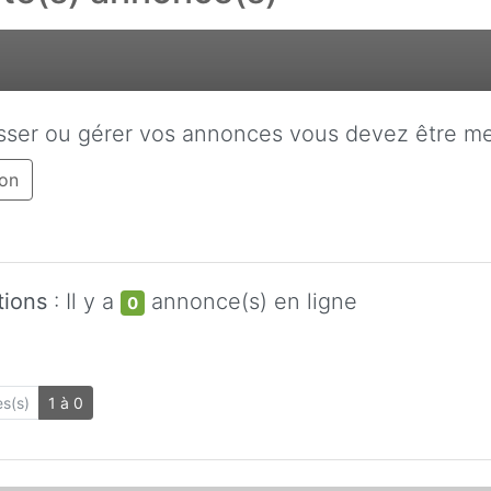
sser ou gérer vos annonces vous devez être me
on
tions
: Il y a
annonce(s) en ligne
0
s(s)
1 à 0