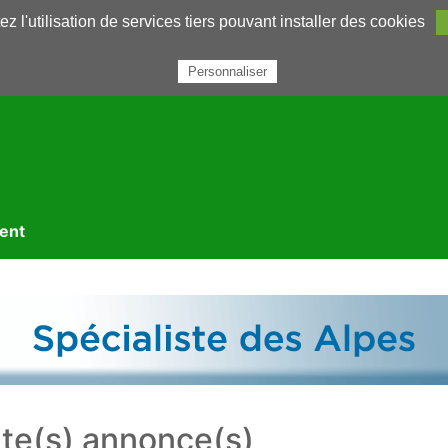
z l'utilisation de services tiers pouvant installer des cookies
rairie
Annuaires
Petites annonces
Nous contacter
Personnaliser
ment
te(s) annonce(s)