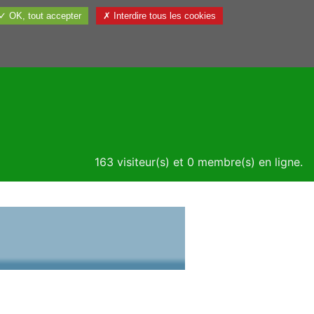
✓ OK, tout accepter
✗ Interdire tous les cookies
Utile
163 visiteur(s) et 0 membre(s) en ligne.