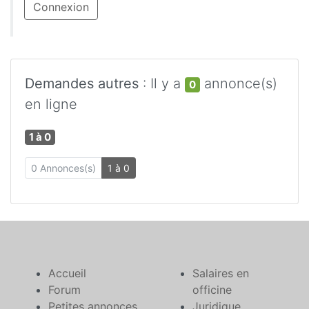
Connexion
Demandes autres
: Il y a
annonce(s)
0
en ligne
1 à 0
0 Annonces(s)
1 à 0
Accueil
Salaires en
Forum
officine
Petites annonces
Juridique