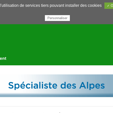
utilisation de services tiers pouvant installer des cookies
✓ O
rairie
Annuaires
Petites annonces
Nous contacter
Personnaliser
ment