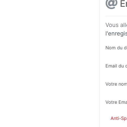
En
Vous all
l'enreg
Nom du de
Email du d
Votre no
Votre Ema
Anti-Sp