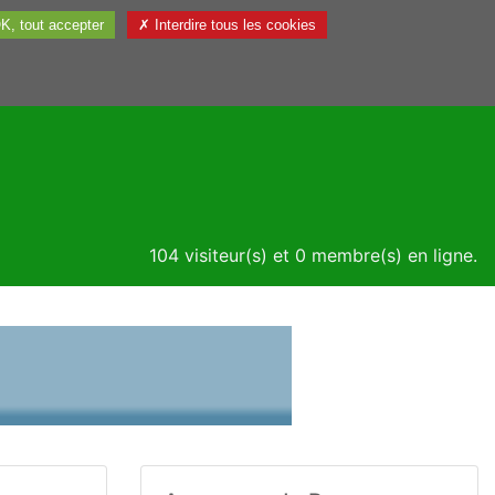
K, tout accepter
✗ Interdire tous les cookies
Utile
104 visiteur(s) et 0 membre(s) en ligne.