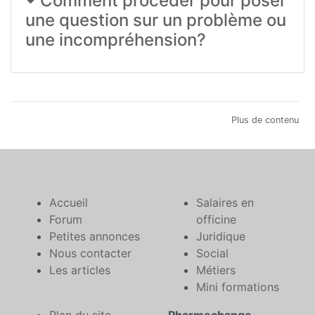
Comment procéder pour poser
une question sur un problème ou
une incompréhension?
Plus de contenu
Accueil
Salaires en
Forum
officine
Petites annonces
Juridique
Nous contacter
Social
Les articles
Métiers
Mini formations