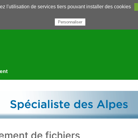
z l'utilisation de services tiers pouvant installer des cookies
rairie
Annuaires
Petites annonces
Nous contacter
Personnaliser
ment
ement de fichiers