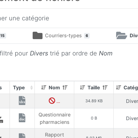
ner une catégorie
Courriers-types
Div
15
6
filtré pour
Divers
trié par ordre de
Nom
s
Type
Nom
Taille
Catégo
...
Dive
34.89 KB
xlsx
Questionnaire
Dive
0 B
doc
pharmaciens
Rapport