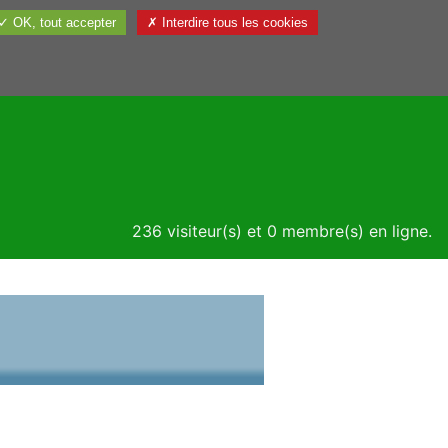
✓ OK, tout accepter
✗ Interdire tous les cookies
Utile
236 visiteur(s) et 0 membre(s) en ligne.