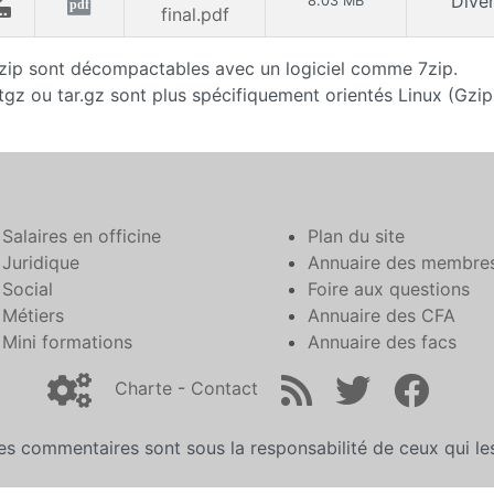
Dive
8.03 MB
pdf
final.pdf
 .zip sont décompactables avec un logiciel comme 7zip.
.tgz ou tar.gz sont plus spécifiquement orientés Linux (Gzip 
Salaires en officine
Plan du site
Juridique
Annuaire des membre
Social
Foire aux questions
Métiers
Annuaire des CFA
Mini formations
Annuaire des facs
Charte
-
Contact
es commentaires sont sous la responsabilité de ceux qui l