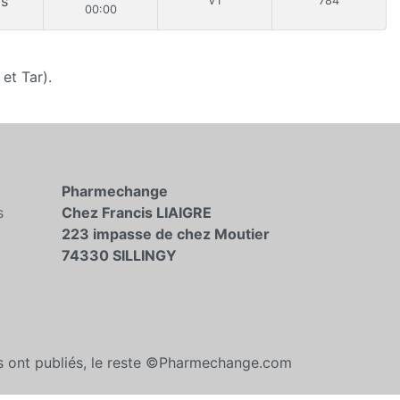
rs
V1
784
00:00
et Tar).
Pharmechange
s
Chez Francis LIAIGRE
223 impasse de chez Moutier
74330 SILLINGY
es ont publiés, le reste ©Pharmechange.com