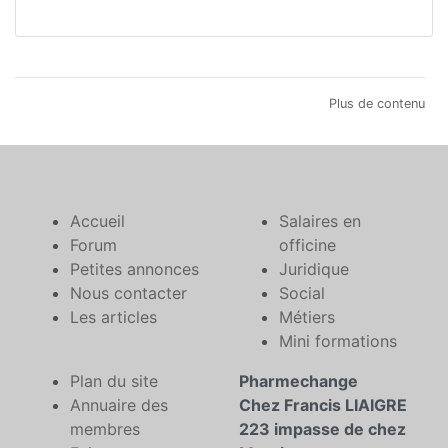
Plus de contenu
Accueil
Salaires en
Forum
officine
Petites annonces
Juridique
Nous contacter
Social
Les articles
Métiers
Mini formations
Plan du site
Pharmechange
Annuaire des
Chez Francis LIAIGRE
membres
223 impasse de chez