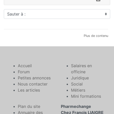
Sauter à :
Plus de contenu
Accueil
Salaires en
Forum
officine
Petites annonces
Juridique
Nous contacter
Social
Les articles
Métiers
Mini formations
Plan du site
Pharmechange
Annuaire des
Chez Francis LIAIGRE