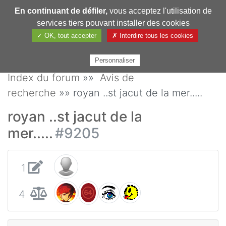
En continuant de défiler,
vous acceptez l'utilisation de
Pharmechange
services tiers pouvant installer des cookies
✓ OK, tout accepter
✗ Interdire tous les cookies
Personnaliser
Index du forum
»»
Avis de
recherche
»» royan ..st jacut de la mer.....
royan ..st jacut de la
mer.....
#9205
1
4